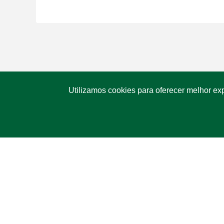
Utilizamos cookies para oferecer melhor ex
Entre em contato conosco
SOLICITE UM ORÇAMENTO
RECEBA NOVIDADES
O